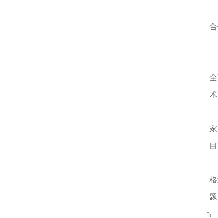
前
合
智
全
术
赛
家
目
方
格
题