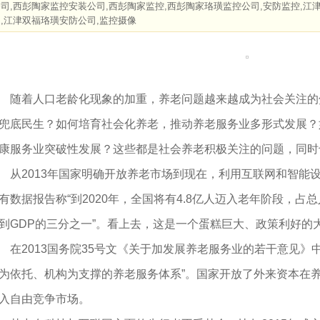
公司,西彭陶家监控安装公司,西彭陶家监控,西彭陶家珞璜监控公司,安防监控,江
,江津双福珞璜安防公司,监控摄像
着人口老龄化现象的加重，养老问题越来越成为社会关注的
兜底民生？如何培育社会化养老，推动养老服务业多形式发展？
康服务业突破性发展？这些都是社会养老积极关注的问题，同时
2013年国家明确开放养老市场到现在，利用互联网和智能
有数据报告称“到2020年，全国将有4.8亿人迈入老年阶段，占
到GDP的三分之一”。看上去，这是一个蛋糕巨大、政策利好的
2013国务院35号文《关于加发展养老服务业的若干意见》
为依托、机构为支撑的养老服务体系”。国家开放了外来资本在养
入自由竞争市场。