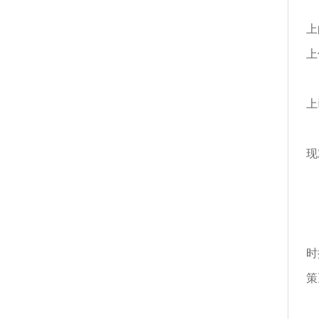
其
上
上
成
上
但
现
这
陈
时
策
在