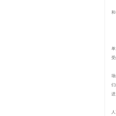
▲
和
▲
▲
在
单
受
但
场
们
进
而
人