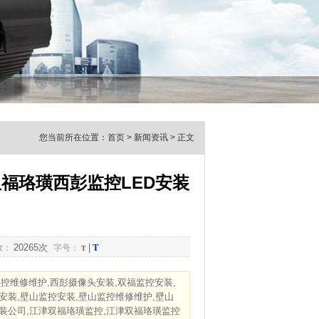
您当前所在位置：
首页
>
新闻资讯
> 正文
福珞璜西彭监控LED安装
T
20265次
|
数：
字号：
T
监控维修维护,西彭摄像头安装,双福监控安装,
安装,壁山监控安装,壁山监控维修维护,壁山
装公司,江津双福珞璜监控,江津双福珞璜监控