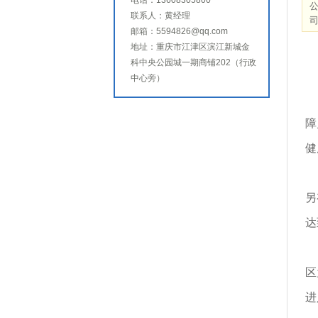
电话：13608305800
联系人：黄经理
司
邮箱：5594826@qq.com
地址：重庆市江津区滨江新城金
科中央公园城一期商铺202（行政
中心旁）
随
障
健
从
另
达
在
区
进